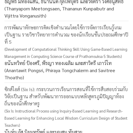
ธัญพร มีทองแสน, ธนานันต์ กุลไพบุตร และวิจิตรา วงศ์อนุสิทธิ์
(Thanyaporn Meetongsaen, Thananun Kunpaibutr and
Vijittra Vonganusith)
การพัฒนาทักษะการคิดเชิงคำนวณโดยใช้การจัดการเรียนรู้เกม
เป็นฐาน รายวิชาวิทยาการคำนวณ ของนักเรียนชั้นประถมศึกษาปี
ที่ 5
(Development of Computational Thinking Skill Using Game-Based Learning
Management in Computing Science Course of Prathomsuksa 5 Students)
อนันทวิทย์ ป้องศรี, พีรญา ทองเฉลิม และสาวิตรี เถาว์โท
(Anantawit Pongsri, Phiraya Tongchalerm and Savitree
Thoatho)
ซิกส์ไอส์ (Six Is): กระบวนการเรียนการสอนที่ใช้การสืบสอบร่วมกับ
วิจัยเป็นฐาน สำหรับพัฒนาการออกแบบหลักสูตรภูมิปัญญาท้อง
ถิ่นของนักศึกษาครู
(Six Is: Instructional Process using Inquiry-Based Learning and Research-
Based Learning for Enhancing Local Wisdom Curriculum Design of Student
Teachers)
นันท์นภัส นิยมทรัพย์ และบุญสม ทับสาย