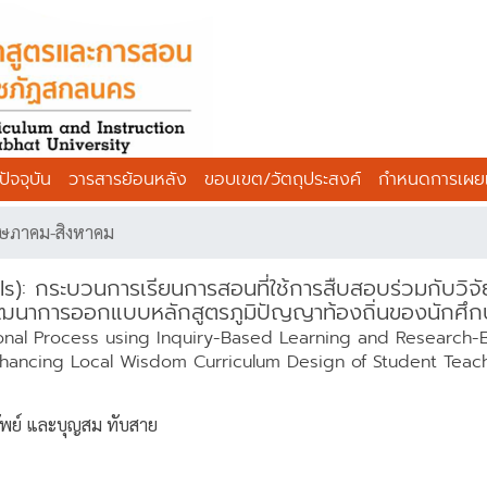
ัจจุบัน
วารสารย้อนหลัง
ขอบเขต/วัตถุประสงค์
กำหนดการเผย
 พฤษภาคม-สิงหาคม
x Is): กระบวนการเรียนการสอนที่ใช้การสืบสอบร่วมกับวิจั
ฒนาการออกแบบหลักสูตรภูมิปัญญาท้องถิ่นของนักศึก
ctional Process using Inquiry-Based Learning and Research
nhancing Local Wisdom Curriculum Design of Student Teac
ัพย์ และบุญสม ทับสาย