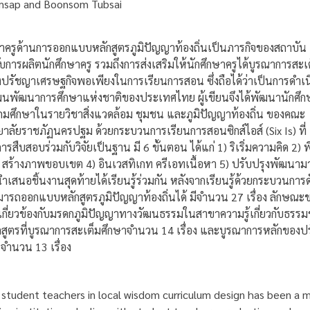
msap and Boonsom Tubsai
าครูด้านการออกแบบหลักสูตรภูมิปัญญาท้องถิ่นเป็นภารกิจของสถาบัน
วกับการผลิตนักศึกษาครู รวมถึงการส่งเสริมให้นักศึกษาครูได้บูรณาการสะเ
ปรัชญาเศรษฐกิจพอเพียงในการเรียนการสอน ซึ่งถือได้ว่าเป็นการดำเ
ผนพัฒนาการศึกษาแห่งชาติของประเทศไทย ผู้เขียนจึงได้พัฒนานักศึก
มศึกษาในรายวิชาสิ่งแวดล้อม ชุมชน และภูมิปัญญาท้องถิ่น ของคณะ
ยาลัยราชภัฏนครปฐม ด้วยกระบวนการเรียนการสอนซิกส์ไอส์ (Six Is) ที่
ารสืบสอบร่วมกับวิจัยเป็นฐาน มี 6 ขั้นตอน ได้แก่ 1) ริเริ่มความคิด 2) พ
 สร้างภาพขอบเขต 4) อินเวสทิเกท ครีเอทเนื้อหา 5) ปรับปรุงพัฒนาม
เสนอชิ้นงานสุดท้ายได้เรียนรู้ร่วมกัน หลังจากเรียนรู้ด้วยกระบวนการด
ารถออกแบบหลักสูตรภูมิปัญญาท้องถิ่นได้ มีจำนวน 27 เรื่อง ลักษณะ
เกี่ยวข้องกับมรดกภูมิปัญญาทางวัฒนธรรมในสาขาความรู้เกี่ยวกับธรรม
กสูตรที่บูรณาการสะเต็มศึกษาจำนวน 14 เรื่อง และบูรณาการหลักของป
จำนวน 13 เรื่อง
tudent teachers in local wisdom curriculum design has been a m