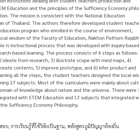
ion institutions dealing with student teachers production and
M Education and the principles of the Sufficiency Economy phil
ction. The mission is consistent with the National Education
n of Thailand. The authors therefore developed student teache
ducation program who enrolled in the course of environment,
ocal wisdom of the Faculty of Education, Nakhon Pathom Rajab
 Six Is instructional process that was developed with inquiry-base
earch-based learning. The process consists of 6 steps as follows:
) ideate from research, 3) illustrate scope with mind maps, 4)
create contents, 5) improve prototype, and 6) infer product and
earning all the steps, the student teachers designed the local w
ining 27 subjects. Most of the curriculums were mainly about cult
domain of knowledge about nature and the universe. There were 
tegrated with STEM Education and 13 subjects that integrated w
f the Sufficiency Economy Philosophy.
อบ, การเรียนรู้ที่ใช้วิจัยเป็นฐาน, หลักสูตรภูมิปัญญาท้องถิ่น