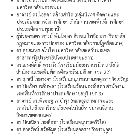
อาจารย์ ดร.วนิดา หงษ์มณีรัตน์ (สำนักงานวารสาร
มหาวิทยาลัยนครพนม)
อาจารย์ ดร.ไอลดา คล้ายสำริด (กลุ่มนิเทศ ติดตามและ
ประเมินผลการจัดการศึกษา สำนักงานเขตพื้นที่การศึกษา
ประถมศึกษาปทุมธานี)
ผู้ช่วยศาสตราจารย์ พันโท ดร.ศิรพณ โพธิอาภา (วิทยาลัย
กฎหมายและการปกครอง มหาวิทยาลัยราชภัฏศรีสะเกษ)
ดร.สุขสมพร อโนไท (มหาวิทยาลัยสะหวันนะเขต
สาธารณรัฐประชาธิปไตยประชาชนลาว)
ดร.ณรงค์ศักดิ์ พรมวัง (โรงเรียนมัธยมวานรนิวาส สังกัด
สำนักงานเขตพื้นที่การศึกษามัธยมศึกษา เขต 22)
ดร.ญาณี ไชยวงศา (โรงเรียนอนุบาลนาแกผดุงราชกิจเจริญ)
ดร.ปิยภัทร พลับพลา (โรงเรียนวัดหนองจับเต่า สำนักงาน
เขตพื้นที่การศึกษาประถมศึกษาชลบุรี เขต 3)
อาจารย์ ดร.พิเชษฐ เทบำรุง (คณะอุตสาหกรรมและ
เทคโนโลยี มหาวิทยาลัยเทคโนโลยีราชมงคลอีสาน
วิทยาเขตสกลนคร)
ดร.ปัณณิศา ไชยลือชา (โรงเรียนอนุบาลศรีวิไล)
ดร.สกลรัตน์ สวัสดิ์มูล (โรงเรียนสกลราชวิทยานุกูล)